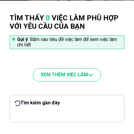
TÌM THẤY
0
VIỆC LÀM PHÙ HỢP
VỚI YÊU CẦU CỦA BẠN
Gợi ý
: Bấm vào tiêu đề việc làm để xem việc làm
chi tiết
XEM THÊM VIỆC LÀM
Tìm kiếm gần đây