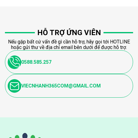
HỖ TRỢ ỨNG VIÊN
Nếu gặp bất cứ vấn đề gì cần hỗ trợ, hãy gọi tới HOTLINE
hoặc gửi thư về địa chỉ email bên dưới để được hỗ trợ.
0588.585.257
VIECNHANH365COM@GMAIL.COM