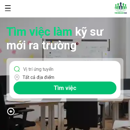
Tìm việc làm
kỹ sư
mới ra trường
Tất cả địa điểm
Tìm việc