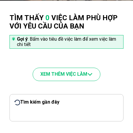
TÌM THẤY
0
VIỆC LÀM PHÙ HỢP
VỚI YÊU CẦU CỦA BẠN
Gợi ý
: Bấm vào tiêu đề việc làm để xem việc làm
chi tiết
XEM THÊM VIỆC LÀM
Tìm kiếm gần đây