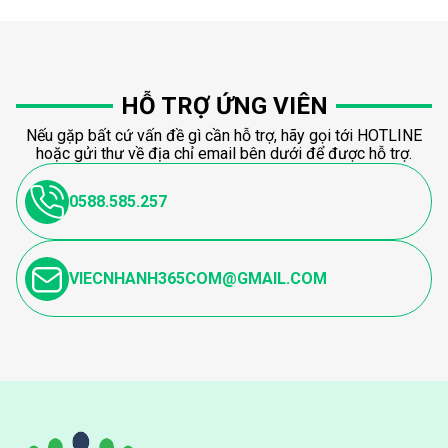
HỖ TRỢ ỨNG VIÊN
Nếu gặp bất cứ vấn đề gì cần hỗ trợ, hãy gọi tới HOTLINE
hoặc gửi thư về địa chỉ email bên dưới để được hỗ trợ.
0588.585.257
VIECNHANH365COM@GMAIL.COM