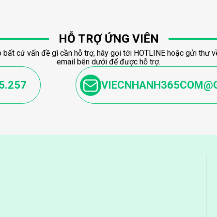
HỖ TRỢ ỨNG VIÊN
 bất cứ vấn đề gì cần hỗ trợ, hãy gọi tới HOTLINE hoặc gửi thư về
email bên dưới để được hỗ trợ.
5.257
VIECNHANH365COM@