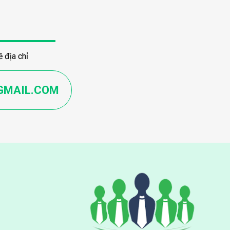
 địa chỉ
GMAIL.COM