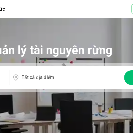
tức
uản lý tài nguyên rừng
Tất cả địa điểm