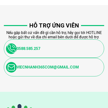
HỖ TRỢ ỨNG VIÊN
Nếu gặp bất cứ vấn đề gì cần hỗ trợ, hãy gọi tới HOTLINE
hoặc gửi thư về địa chỉ email bên dưới để được hỗ trợ.
0588.585.257
VIECNHANH365COM@GMAIL.COM