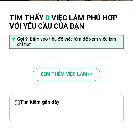
TÌM THẤY
0
VIỆC LÀM PHÙ HỢP
VỚI YÊU CẦU CỦA BẠN
Gợi ý
: Bấm vào tiêu đề việc làm để xem việc làm
chi tiết
XEM THÊM VIỆC LÀM
Tìm kiếm gần đây