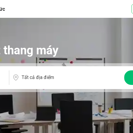
tức
t thang máy
Tất cả địa điểm