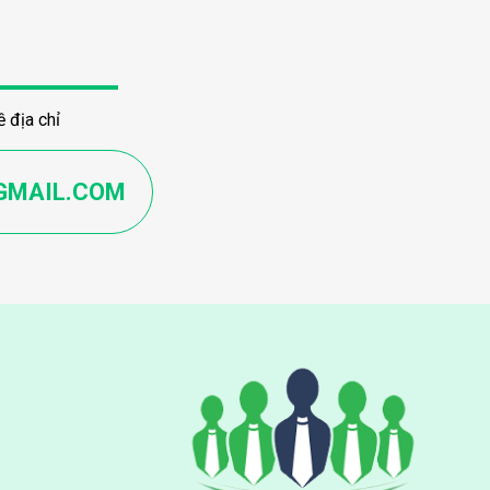
 địa chỉ
GMAIL.COM