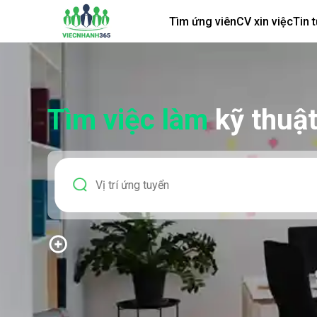
Tìm ứng viên
CV xin việc
Tin 
Tìm việc làm
kỹ thuậ