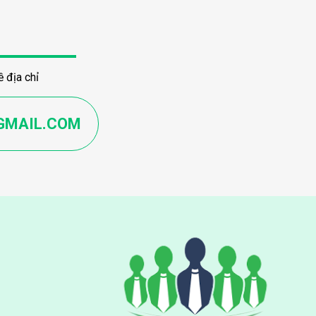
 địa chỉ
GMAIL.COM