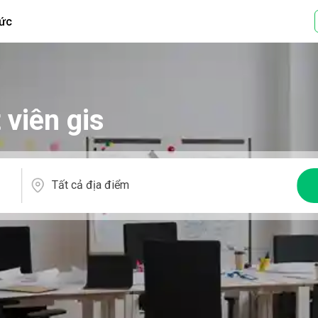
tức
 viên gis
Tất cả địa điểm