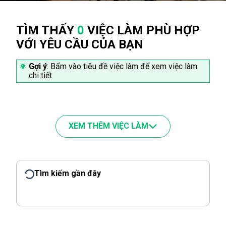
TÌM THẤY
0
VIỆC LÀM PHÙ HỢP
VỚI YÊU CẦU CỦA BẠN
Gợi ý
: Bấm vào tiêu đề việc làm để xem việc làm
chi tiết
XEM THÊM VIỆC LÀM
Tìm kiếm gần đây