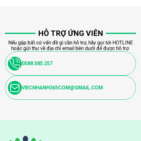
HỖ TRỢ ỨNG VIÊN
Nếu gặp bất cứ vấn đề gì cần hỗ trợ, hãy gọi tới HOTLINE
hoặc gửi thư về địa chỉ email bên dưới để được hỗ trợ.
0588.585.257
VIECNHANH365COM@GMAIL.COM