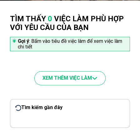
TÌM THẤY
0
VIỆC LÀM PHÙ HỢP
VỚI YÊU CẦU CỦA BẠN
Gợi ý
: Bấm vào tiêu đề việc làm để xem việc làm
chi tiết
XEM THÊM VIỆC LÀM
Tìm kiếm gần đây