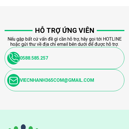
HỖ TRỢ ỨNG VIÊN
Nếu gặp bất cứ vấn đề gì cần hỗ trợ, hãy gọi tới HOTLINE
hoặc gửi thư về địa chỉ email bên dưới để được hỗ trợ.
0588.585.257
VIECNHANH365COM@GMAIL.COM