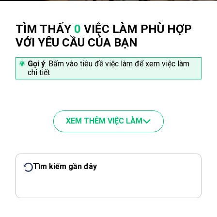
TÌM THẤY
0
VIỆC LÀM PHÙ HỢP
VỚI YÊU CẦU CỦA BẠN
Gợi ý
: Bấm vào tiêu đề việc làm để xem việc làm
chi tiết
XEM THÊM VIỆC LÀM
Tìm kiếm gần đây