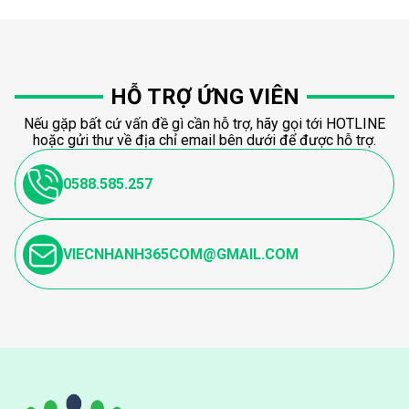
HỖ TRỢ ỨNG VIÊN
Nếu gặp bất cứ vấn đề gì cần hỗ trợ, hãy gọi tới HOTLINE
hoặc gửi thư về địa chỉ email bên dưới để được hỗ trợ.
0588.585.257
VIECNHANH365COM@GMAIL.COM