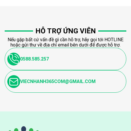
HỖ TRỢ ỨNG VIÊN
Nếu gặp bất cứ vấn đề gì cần hỗ trợ, hãy gọi tới HOTLINE
hoặc gửi thư về địa chỉ email bên dưới để được hỗ trợ.
0588.585.257
VIECNHANH365COM@GMAIL.COM