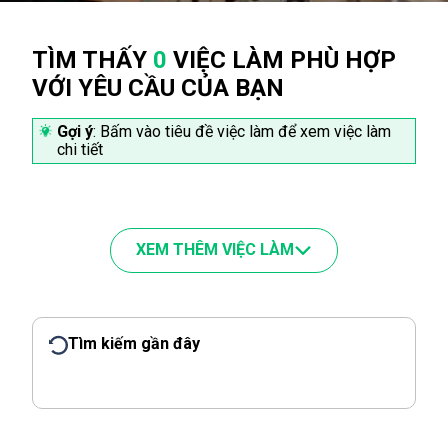
TÌM THẤY
0
VIỆC LÀM PHÙ HỢP
VỚI YÊU CẦU CỦA BẠN
Gợi ý
: Bấm vào tiêu đề việc làm để xem việc làm
chi tiết
XEM THÊM VIỆC LÀM
Tìm kiếm gần đây