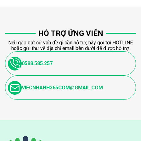
HỖ TRỢ ỨNG VIÊN
Nếu gặp bất cứ vấn đề gì cần hỗ trợ, hãy gọi tới HOTLINE
hoặc gửi thư về địa chỉ email bên dưới để được hỗ trợ.
0588.585.257
VIECNHANH365COM@GMAIL.COM