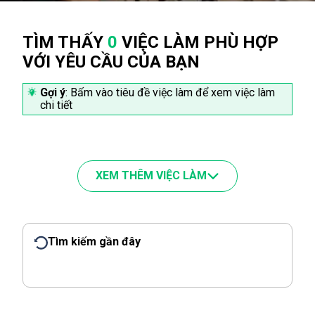
TÌM THẤY
0
VIỆC LÀM PHÙ HỢP
VỚI YÊU CẦU CỦA BẠN
Gợi ý
: Bấm vào tiêu đề việc làm để xem việc làm
chi tiết
XEM THÊM VIỆC LÀM
Tìm kiếm gần đây