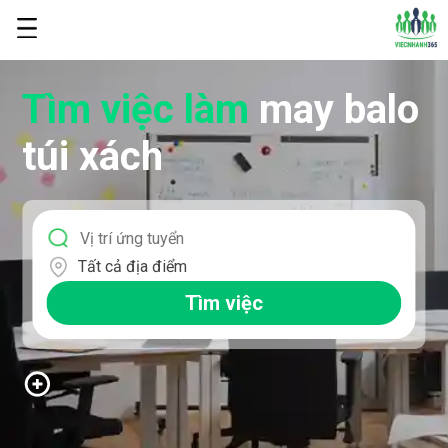
Tìm việc làm
may balo
túi xách
Tất cả địa điểm
Tìm việc