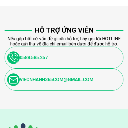
HỖ TRỢ ỨNG VIÊN
Nếu gặp bất cứ vấn đề gì cần hỗ trợ, hãy gọi tới HOTLINE
hoặc gửi thư về địa chỉ email bên dưới để được hỗ trợ.
0588.585.257
VIECNHANH365COM@GMAIL.COM