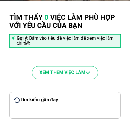
TÌM THẤY
0
VIỆC LÀM PHÙ HỢP
VỚI YÊU CẦU CỦA BẠN
Gợi ý
: Bấm vào tiêu đề việc làm để xem việc làm
chi tiết
XEM THÊM VIỆC LÀM
Tìm kiếm gần đây