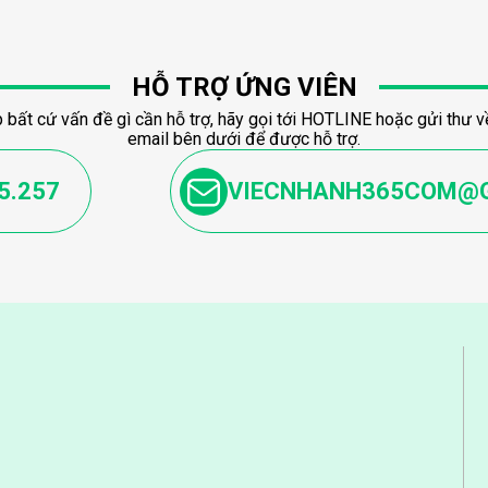
HỖ TRỢ ỨNG VIÊN
 bất cứ vấn đề gì cần hỗ trợ, hãy gọi tới HOTLINE hoặc gửi thư về
email bên dưới để được hỗ trợ.
5.257
VIECNHANH365COM@