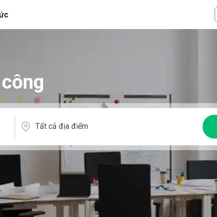
tức
 công
Tất cả địa điểm