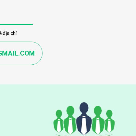
 địa chỉ
GMAIL.COM