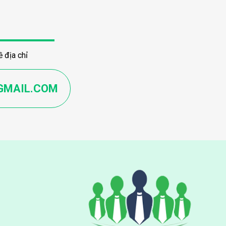
 địa chỉ
GMAIL.COM