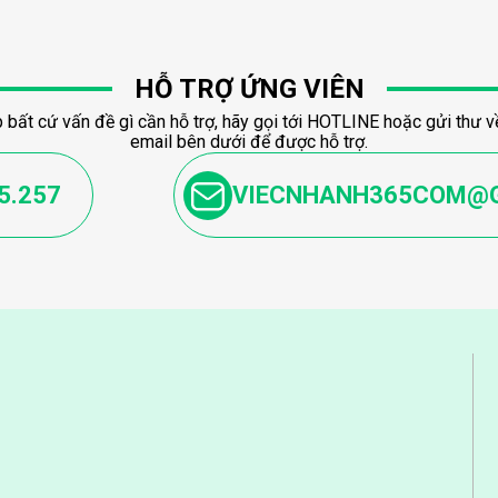
HỖ TRỢ ỨNG VIÊN
 bất cứ vấn đề gì cần hỗ trợ, hãy gọi tới HOTLINE hoặc gửi thư về
email bên dưới để được hỗ trợ.
5.257
VIECNHANH365COM@