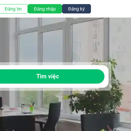
Đăng tin
Đăng nhập
Đăng ký
Tìm việc