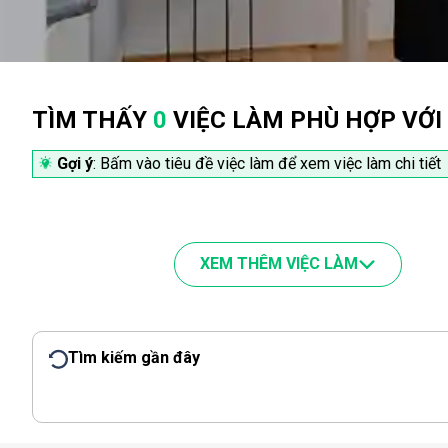
TÌM THẤY
0
VIỆC LÀM PHÙ HỢP VỚI
Gợi ý
: Bấm vào tiêu đề việc làm để xem việc làm chi tiết
XEM THÊM VIỆC LÀM
Tìm kiếm gần đây