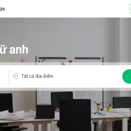
tức
ữ anh
Tất cả địa điểm