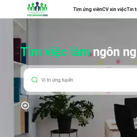
Tìm ứng viên
CV xin việc
Tin 
Tìm việc làm
ngôn ng