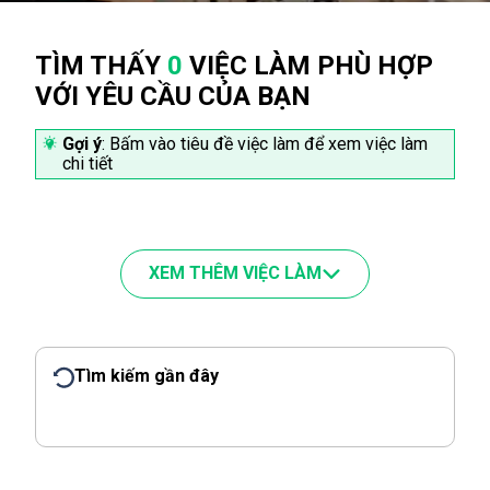
TÌM THẤY
0
VIỆC LÀM PHÙ HỢP
VỚI YÊU CẦU CỦA BẠN
Gợi ý
: Bấm vào tiêu đề việc làm để xem việc làm
chi tiết
XEM THÊM VIỆC LÀM
Tìm kiếm gần đây