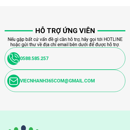
HỖ TRỢ ỨNG VIÊN
Nếu gặp bất cứ vấn đề gì cần hỗ trợ, hãy gọi tới HOTLINE
hoặc gửi thư về địa chỉ email bên dưới để được hỗ trợ.
0588.585.257
VIECNHANH365COM@GMAIL.COM