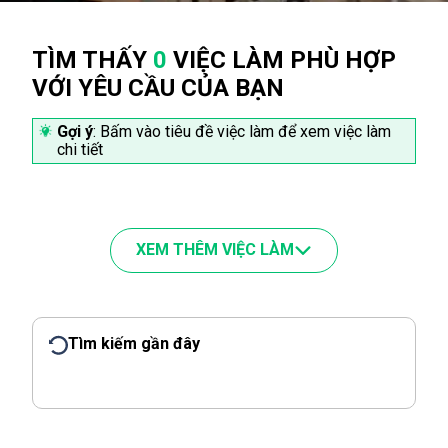
TÌM THẤY
0
VIỆC LÀM PHÙ HỢP
VỚI YÊU CẦU CỦA BẠN
Gợi ý
: Bấm vào tiêu đề việc làm để xem việc làm
chi tiết
XEM THÊM VIỆC LÀM
Tìm kiếm gần đây