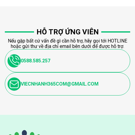
HỖ TRỢ ỨNG VIÊN
Nếu gặp bất cứ vấn đề gì cần hỗ trợ, hãy gọi tới HOTLINE
hoặc gửi thư về địa chỉ email bên dưới để được hỗ trợ.
0588.585.257
VIECNHANH365COM@GMAIL.COM