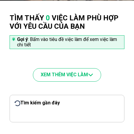
TÌM THẤY
0
VIỆC LÀM PHÙ HỢP
VỚI YÊU CẦU CỦA BẠN
Gợi ý
: Bấm vào tiêu đề việc làm để xem việc làm
chi tiết
XEM THÊM VIỆC LÀM
Tìm kiếm gần đây