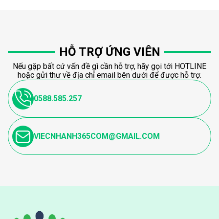
HỖ TRỢ ỨNG VIÊN
Nếu gặp bất cứ vấn đề gì cần hỗ trợ, hãy gọi tới HOTLINE
hoặc gửi thư về địa chỉ email bên dưới để được hỗ trợ.
0588.585.257
VIECNHANH365COM@GMAIL.COM