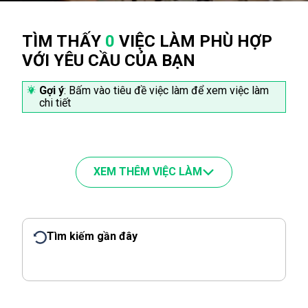
TÌM THẤY
0
VIỆC LÀM PHÙ HỢP
VỚI YÊU CẦU CỦA BẠN
Gợi ý
: Bấm vào tiêu đề việc làm để xem việc làm
chi tiết
XEM THÊM VIỆC LÀM
Tìm kiếm gần đây