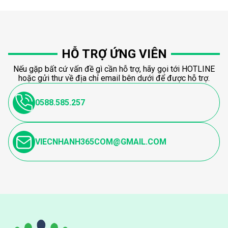
HỖ TRỢ ỨNG VIÊN
Nếu gặp bất cứ vấn đề gì cần hỗ trợ, hãy gọi tới HOTLINE
hoặc gửi thư về địa chỉ email bên dưới để được hỗ trợ.
0588.585.257
VIECNHANH365COM@GMAIL.COM