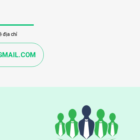
 địa chỉ
GMAIL.COM