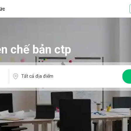
tức
ên chế bản ctp
Tất cả địa điểm