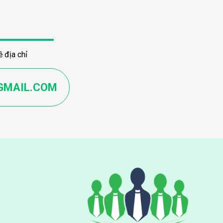
 địa chỉ
GMAIL.COM