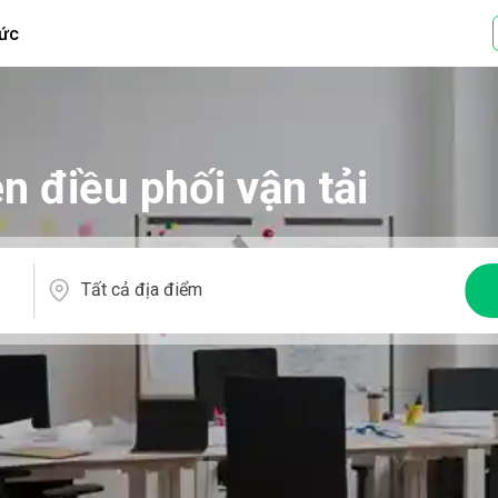
tức
n điều phối vận tải
Tất cả địa điểm