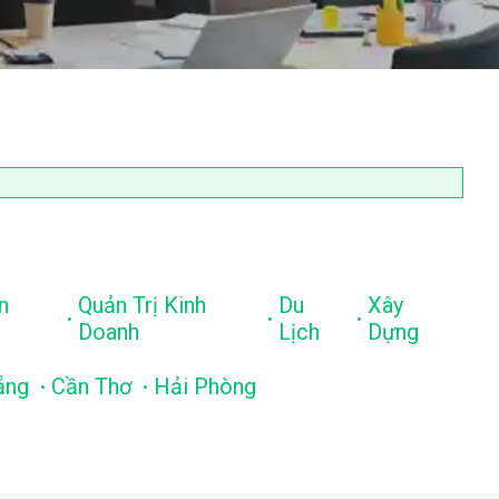
n
Quản Trị Kinh
Du
Xây
.
.
.
Doanh
Lịch
Dựng
.
.
ẵng
Cần Thơ
Hải Phòng