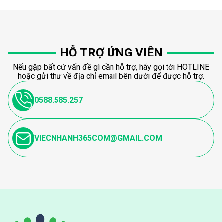
HỖ TRỢ ỨNG VIÊN
Nếu gặp bất cứ vấn đề gì cần hỗ trợ, hãy gọi tới HOTLINE
hoặc gửi thư về địa chỉ email bên dưới để được hỗ trợ.
0588.585.257
VIECNHANH365COM@GMAIL.COM