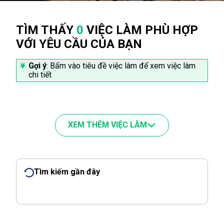
TÌM THẤY
0
VIỆC LÀM PHÙ HỢP
VỚI YÊU CẦU CỦA BẠN
Gợi ý
: Bấm vào tiêu đề việc làm để xem việc làm
chi tiết
XEM THÊM VIỆC LÀM
Tìm kiếm gần đây