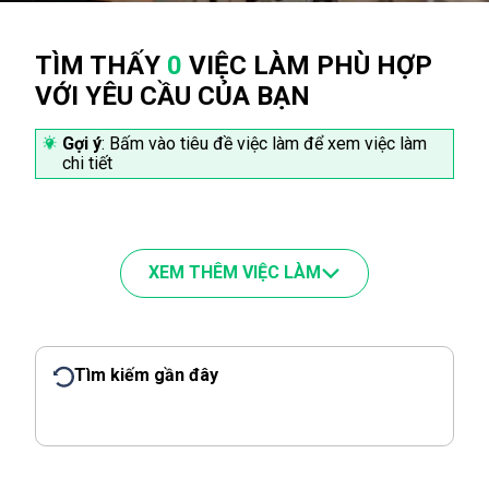
TÌM THẤY
0
VIỆC LÀM PHÙ HỢP
VỚI YÊU CẦU CỦA BẠN
Gợi ý
: Bấm vào tiêu đề việc làm để xem việc làm
chi tiết
XEM THÊM VIỆC LÀM
Tìm kiếm gần đây