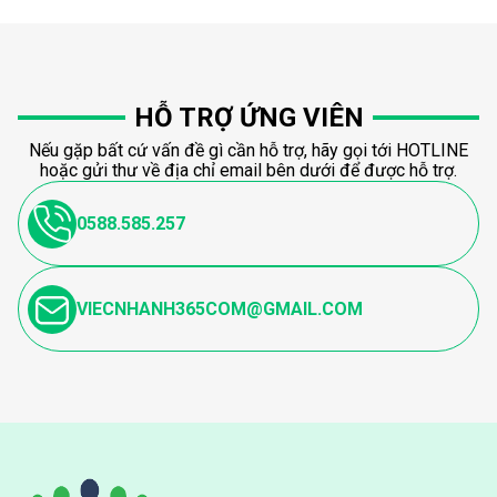
HỖ TRỢ ỨNG VIÊN
Nếu gặp bất cứ vấn đề gì cần hỗ trợ, hãy gọi tới HOTLINE
hoặc gửi thư về địa chỉ email bên dưới để được hỗ trợ.
0588.585.257
VIECNHANH365COM@GMAIL.COM