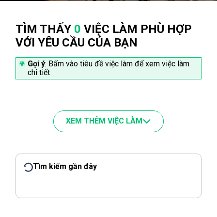
TÌM THẤY
0
VIỆC LÀM PHÙ HỢP
VỚI YÊU CẦU CỦA BẠN
Gợi ý
: Bấm vào tiêu đề việc làm để xem việc làm
chi tiết
XEM THÊM VIỆC LÀM
Tìm kiếm gần đây