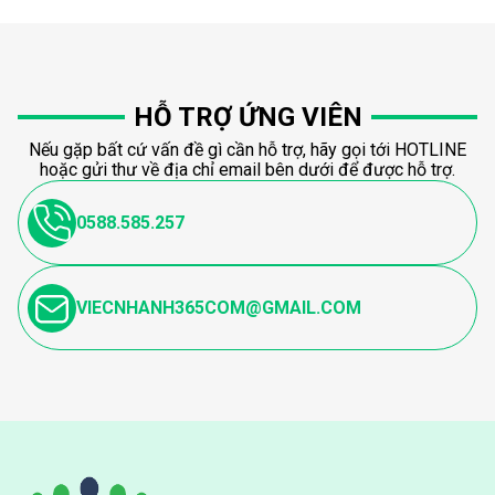
HỖ TRỢ ỨNG VIÊN
Nếu gặp bất cứ vấn đề gì cần hỗ trợ, hãy gọi tới HOTLINE
hoặc gửi thư về địa chỉ email bên dưới để được hỗ trợ.
0588.585.257
VIECNHANH365COM@GMAIL.COM