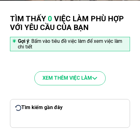
TÌM THẤY
0
VIỆC LÀM PHÙ HỢP
VỚI YÊU CẦU CỦA BẠN
Gợi ý
: Bấm vào tiêu đề việc làm để xem việc làm
chi tiết
XEM THÊM VIỆC LÀM
Tìm kiếm gần đây