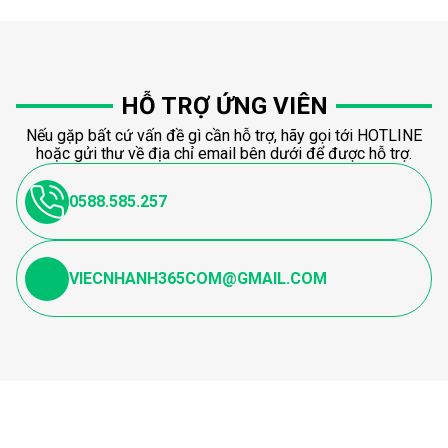
HỖ TRỢ ỨNG VIÊN
Nếu gặp bất cứ vấn đề gì cần hỗ trợ, hãy gọi tới HOTLINE
hoặc gửi thư về địa chỉ email bên dưới để được hỗ trợ.
0588.585.257
VIECNHANH365COM@GMAIL.COM