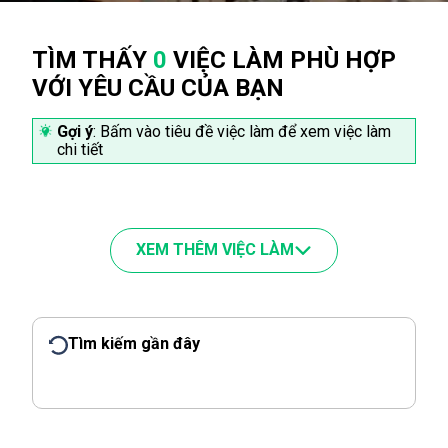
TÌM THẤY
0
VIỆC LÀM PHÙ HỢP
VỚI YÊU CẦU CỦA BẠN
Gợi ý
: Bấm vào tiêu đề việc làm để xem việc làm
chi tiết
XEM THÊM VIỆC LÀM
Tìm kiếm gần đây