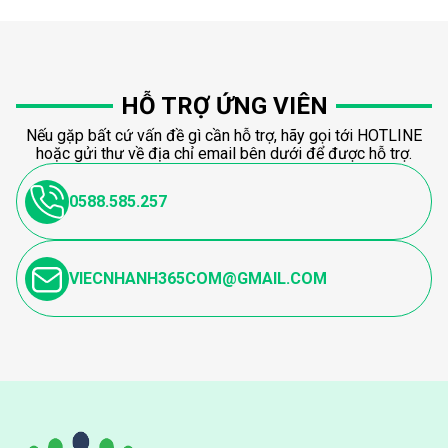
HỖ TRỢ ỨNG VIÊN
Nếu gặp bất cứ vấn đề gì cần hỗ trợ, hãy gọi tới HOTLINE
hoặc gửi thư về địa chỉ email bên dưới để được hỗ trợ.
0588.585.257
VIECNHANH365COM@GMAIL.COM