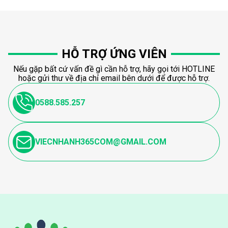
HỖ TRỢ ỨNG VIÊN
Nếu gặp bất cứ vấn đề gì cần hỗ trợ, hãy gọi tới HOTLINE
hoặc gửi thư về địa chỉ email bên dưới để được hỗ trợ.
0588.585.257
VIECNHANH365COM@GMAIL.COM