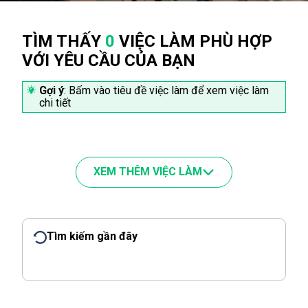
TÌM THẤY
0
VIỆC LÀM PHÙ HỢP
VỚI YÊU CẦU CỦA BẠN
Gợi ý
: Bấm vào tiêu đề việc làm để xem việc làm
chi tiết
XEM THÊM VIỆC LÀM
Tìm kiếm gần đây