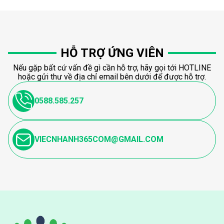
HỖ TRỢ ỨNG VIÊN
Nếu gặp bất cứ vấn đề gì cần hỗ trợ, hãy gọi tới HOTLINE
hoặc gửi thư về địa chỉ email bên dưới để được hỗ trợ.
0588.585.257
VIECNHANH365COM@GMAIL.COM