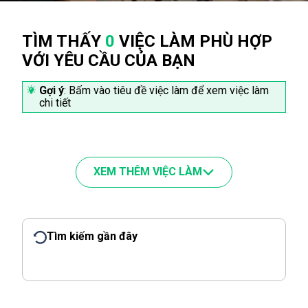
TÌM THẤY
0
VIỆC LÀM PHÙ HỢP
VỚI YÊU CẦU CỦA BẠN
Gợi ý
: Bấm vào tiêu đề việc làm để xem việc làm
chi tiết
XEM THÊM VIỆC LÀM
Tìm kiếm gần đây