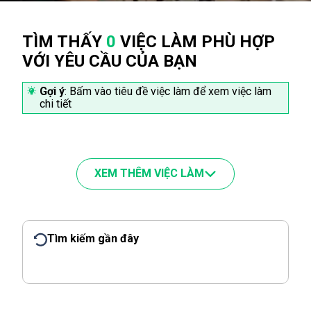
TÌM THẤY
0
VIỆC LÀM PHÙ HỢP
VỚI YÊU CẦU CỦA BẠN
Gợi ý
: Bấm vào tiêu đề việc làm để xem việc làm
chi tiết
XEM THÊM VIỆC LÀM
Tìm kiếm gần đây