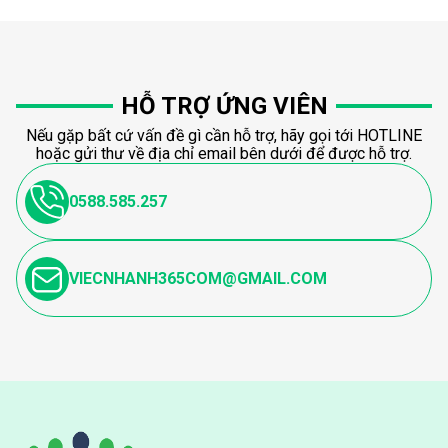
HỖ TRỢ ỨNG VIÊN
Nếu gặp bất cứ vấn đề gì cần hỗ trợ, hãy gọi tới HOTLINE
hoặc gửi thư về địa chỉ email bên dưới để được hỗ trợ.
0588.585.257
VIECNHANH365COM@GMAIL.COM