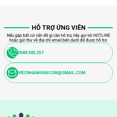
HỖ TRỢ ỨNG VIÊN
Nếu gặp bất cứ vấn đề gì cần hỗ trợ, hãy gọi tới HOTLINE
hoặc gửi thư về địa chỉ email bên dưới để được hỗ trợ.
0588.585.257
VIECNHANH365COM@GMAIL.COM