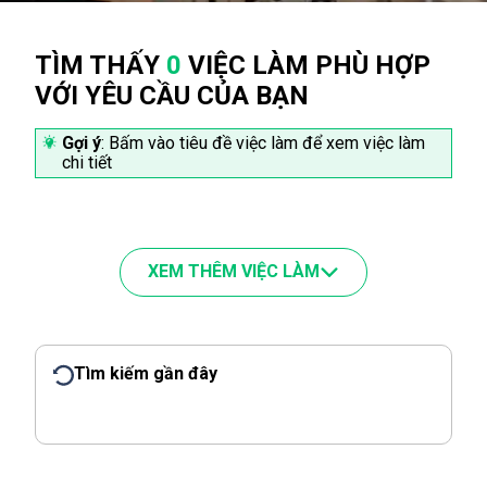
TÌM THẤY
0
VIỆC LÀM PHÙ HỢP
VỚI YÊU CẦU CỦA BẠN
Gợi ý
: Bấm vào tiêu đề việc làm để xem việc làm
chi tiết
XEM THÊM VIỆC LÀM
Tìm kiếm gần đây