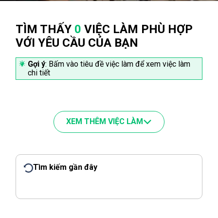
TÌM THẤY
0
VIỆC LÀM PHÙ HỢP
VỚI YÊU CẦU CỦA BẠN
Gợi ý
: Bấm vào tiêu đề việc làm để xem việc làm
chi tiết
XEM THÊM VIỆC LÀM
Tìm kiếm gần đây