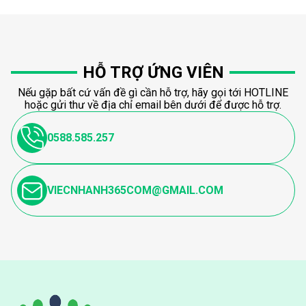
HỖ TRỢ ỨNG VIÊN
Nếu gặp bất cứ vấn đề gì cần hỗ trợ, hãy gọi tới HOTLINE
hoặc gửi thư về địa chỉ email bên dưới để được hỗ trợ.
0588.585.257
VIECNHANH365COM@GMAIL.COM