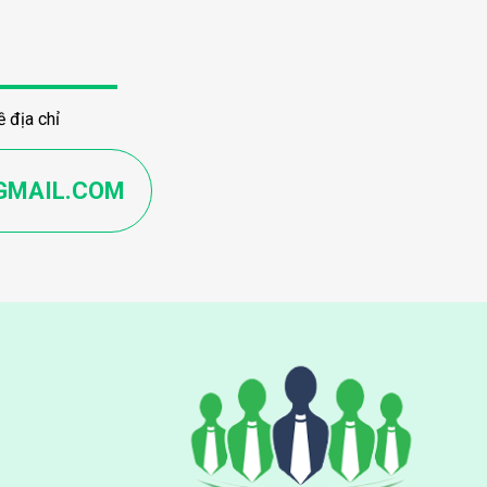
 địa chỉ
GMAIL.COM