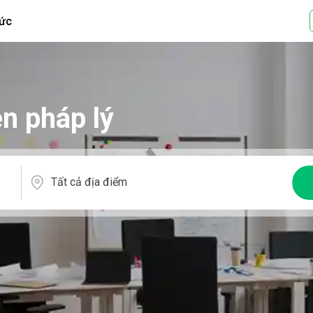
tức
ên pháp lý
Tất cả địa điểm