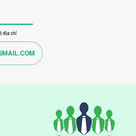
 địa chỉ
GMAIL.COM