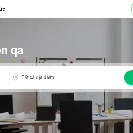
tức
ên qa
Tất cả địa điểm