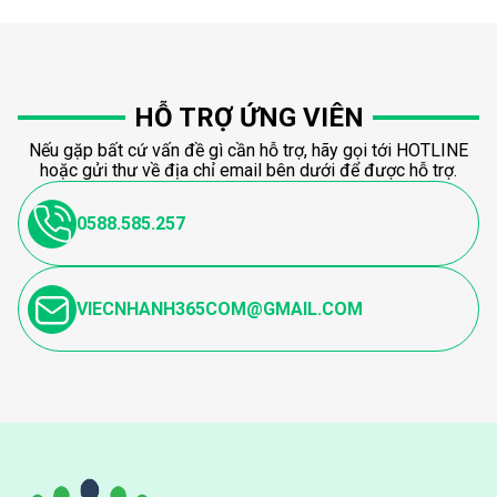
HỖ TRỢ ỨNG VIÊN
Nếu gặp bất cứ vấn đề gì cần hỗ trợ, hãy gọi tới HOTLINE
hoặc gửi thư về địa chỉ email bên dưới để được hỗ trợ.
0588.585.257
VIECNHANH365COM@GMAIL.COM