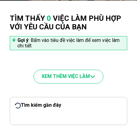
TÌM THẤY
0
VIỆC LÀM PHÙ HỢP
VỚI YÊU CẦU CỦA BẠN
Gợi ý
: Bấm vào tiêu đề việc làm để xem việc làm
chi tiết
XEM THÊM VIỆC LÀM
Tìm kiếm gần đây