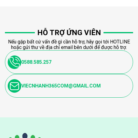
HỖ TRỢ ỨNG VIÊN
Nếu gặp bất cứ vấn đề gì cần hỗ trợ, hãy gọi tới HOTLINE
hoặc gửi thư về địa chỉ email bên dưới để được hỗ trợ.
0588.585.257
VIECNHANH365COM@GMAIL.COM