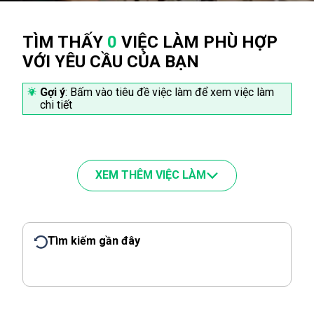
TÌM THẤY
0
VIỆC LÀM PHÙ HỢP
VỚI YÊU CẦU CỦA BẠN
Gợi ý
: Bấm vào tiêu đề việc làm để xem việc làm
chi tiết
XEM THÊM VIỆC LÀM
Tìm kiếm gần đây