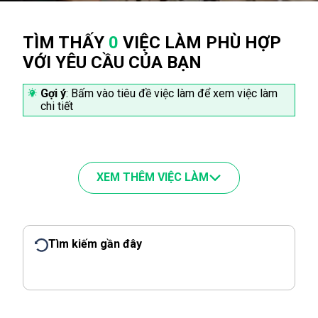
TÌM THẤY
0
VIỆC LÀM PHÙ HỢP
VỚI YÊU CẦU CỦA BẠN
Gợi ý
: Bấm vào tiêu đề việc làm để xem việc làm
chi tiết
XEM THÊM VIỆC LÀM
Tìm kiếm gần đây