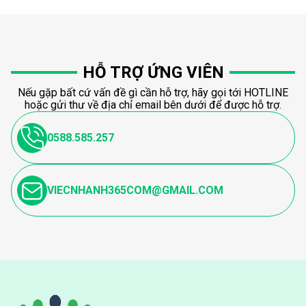
HỖ TRỢ ỨNG VIÊN
Nếu gặp bất cứ vấn đề gì cần hỗ trợ, hãy gọi tới HOTLINE
hoặc gửi thư về địa chỉ email bên dưới để được hỗ trợ.
0588.585.257
VIECNHANH365COM@GMAIL.COM