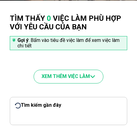
TÌM THẤY
0
VIỆC LÀM PHÙ HỢP
VỚI YÊU CẦU CỦA BẠN
Gợi ý
: Bấm vào tiêu đề việc làm để xem việc làm
chi tiết
XEM THÊM VIỆC LÀM
Tìm kiếm gần đây