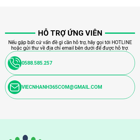
HỖ TRỢ ỨNG VIÊN
Nếu gặp bất cứ vấn đề gì cần hỗ trợ, hãy gọi tới HOTLINE
hoặc gửi thư về địa chỉ email bên dưới để được hỗ trợ.
0588.585.257
VIECNHANH365COM@GMAIL.COM