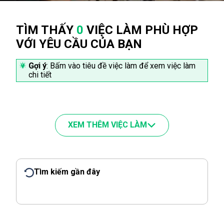
TÌM THẤY
0
VIỆC LÀM PHÙ HỢP
VỚI YÊU CẦU CỦA BẠN
Gợi ý
: Bấm vào tiêu đề việc làm để xem việc làm
chi tiết
XEM THÊM VIỆC LÀM
Tìm kiếm gần đây