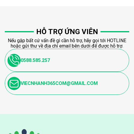
HỖ TRỢ ỨNG VIÊN
Nếu gặp bất cứ vấn đề gì cần hỗ trợ, hãy gọi tới HOTLINE
hoặc gửi thư về địa chỉ email bên dưới để được hỗ trợ.
0588.585.257
VIECNHANH365COM@GMAIL.COM