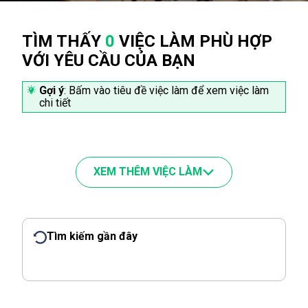
TÌM THẤY
0
VIỆC LÀM PHÙ HỢP
VỚI YÊU CẦU CỦA BẠN
Gợi ý
: Bấm vào tiêu đề việc làm để xem việc làm
chi tiết
XEM THÊM VIỆC LÀM
Tìm kiếm gần đây