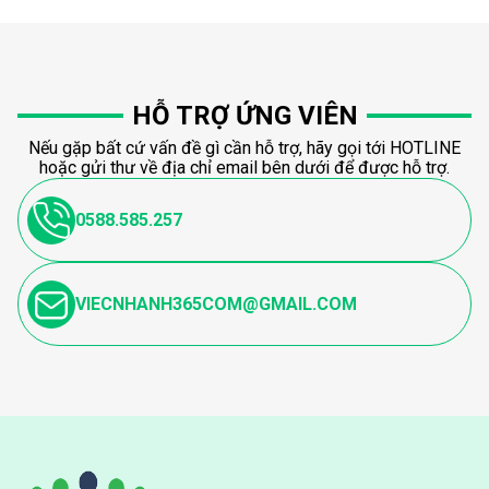
HỖ TRỢ ỨNG VIÊN
Nếu gặp bất cứ vấn đề gì cần hỗ trợ, hãy gọi tới HOTLINE
hoặc gửi thư về địa chỉ email bên dưới để được hỗ trợ.
0588.585.257
VIECNHANH365COM@GMAIL.COM