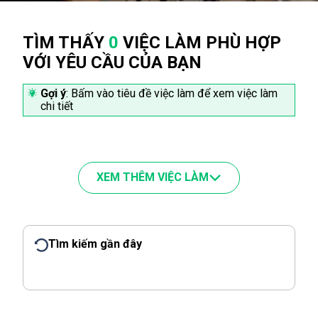
TÌM THẤY
0
VIỆC LÀM PHÙ HỢP
VỚI YÊU CẦU CỦA BẠN
Gợi ý
: Bấm vào tiêu đề việc làm để xem việc làm
chi tiết
XEM THÊM VIỆC LÀM
Tìm kiếm gần đây