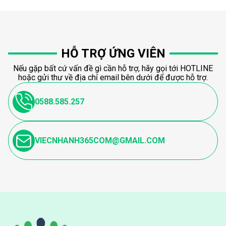
HỖ TRỢ ỨNG VIÊN
Nếu gặp bất cứ vấn đề gì cần hỗ trợ, hãy gọi tới HOTLINE
hoặc gửi thư về địa chỉ email bên dưới để được hỗ trợ.
0588.585.257
VIECNHANH365COM@GMAIL.COM