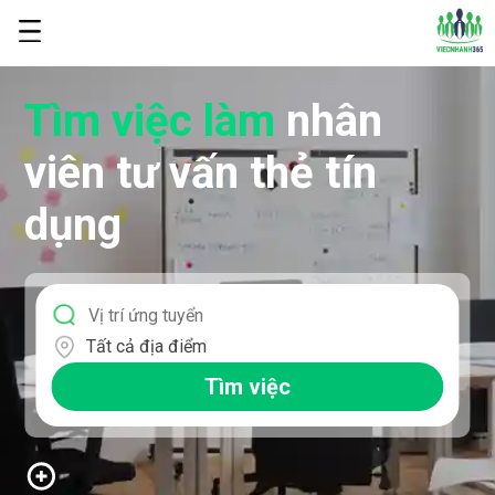
Tìm việc làm
nhân
viên tư vấn thẻ tín
dụng
Tất cả địa điểm
Tìm việc