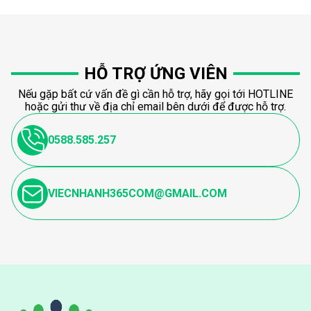
HỖ TRỢ ỨNG VIÊN
Nếu gặp bất cứ vấn đề gì cần hỗ trợ, hãy gọi tới HOTLINE
hoặc gửi thư về địa chỉ email bên dưới để được hỗ trợ.
0588.585.257
VIECNHANH365COM@GMAIL.COM