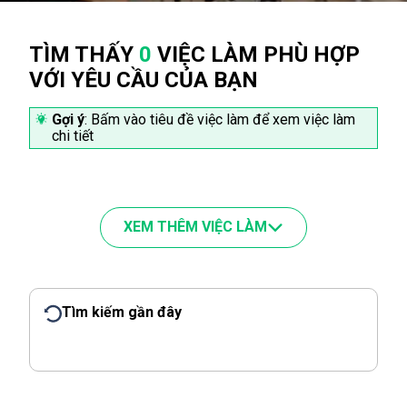
TÌM THẤY
0
VIỆC LÀM PHÙ HỢP
VỚI YÊU CẦU CỦA BẠN
Gợi ý
: Bấm vào tiêu đề việc làm để xem việc làm
chi tiết
XEM THÊM VIỆC LÀM
Tìm kiếm gần đây