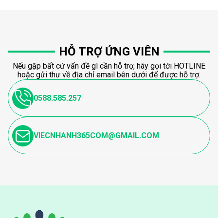
HỖ TRỢ ỨNG VIÊN
Nếu gặp bất cứ vấn đề gì cần hỗ trợ, hãy gọi tới HOTLINE
hoặc gửi thư về địa chỉ email bên dưới để được hỗ trợ.
0588.585.257
VIECNHANH365COM@GMAIL.COM