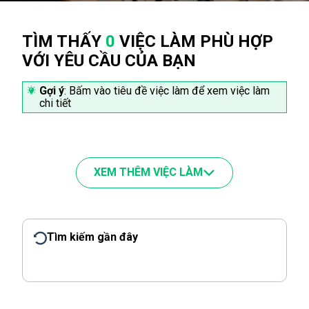
TÌM THẤY
0
VIỆC LÀM PHÙ HỢP
VỚI YÊU CẦU CỦA BẠN
Gợi ý
: Bấm vào tiêu đề việc làm để xem việc làm
chi tiết
XEM THÊM VIỆC LÀM
Tìm kiếm gần đây