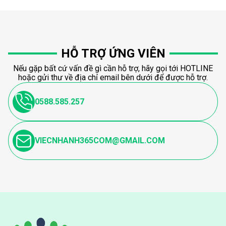
HỖ TRỢ ỨNG VIÊN
Nếu gặp bất cứ vấn đề gì cần hỗ trợ, hãy gọi tới HOTLINE
hoặc gửi thư về địa chỉ email bên dưới để được hỗ trợ.
0588.585.257
VIECNHANH365COM@GMAIL.COM