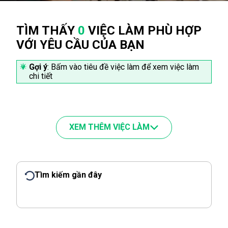
TÌM THẤY
0
VIỆC LÀM PHÙ HỢP
VỚI YÊU CẦU CỦA BẠN
Gợi ý
: Bấm vào tiêu đề việc làm để xem việc làm
chi tiết
XEM THÊM VIỆC LÀM
Tìm kiếm gần đây