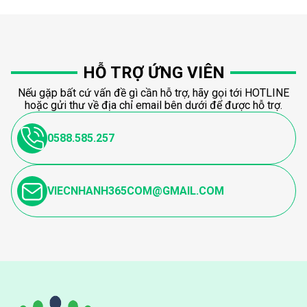
HỖ TRỢ ỨNG VIÊN
Nếu gặp bất cứ vấn đề gì cần hỗ trợ, hãy gọi tới HOTLINE
hoặc gửi thư về địa chỉ email bên dưới để được hỗ trợ.
0588.585.257
VIECNHANH365COM@GMAIL.COM