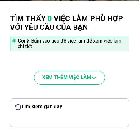
TÌM THẤY
0
VIỆC LÀM PHÙ HỢP
VỚI YÊU CẦU CỦA BẠN
Gợi ý
: Bấm vào tiêu đề việc làm để xem việc làm
chi tiết
XEM THÊM VIỆC LÀM
Tìm kiếm gần đây