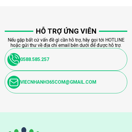
HỖ TRỢ ỨNG VIÊN
Nếu gặp bất cứ vấn đề gì cần hỗ trợ, hãy gọi tới HOTLINE
hoặc gửi thư về địa chỉ email bên dưới để được hỗ trợ.
0588.585.257
VIECNHANH365COM@GMAIL.COM