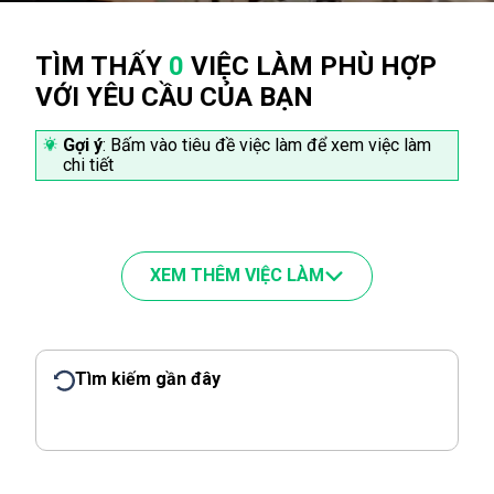
TÌM THẤY
0
VIỆC LÀM PHÙ HỢP
VỚI YÊU CẦU CỦA BẠN
Gợi ý
: Bấm vào tiêu đề việc làm để xem việc làm
chi tiết
XEM THÊM VIỆC LÀM
Tìm kiếm gần đây