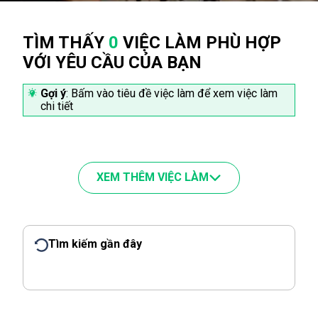
TÌM THẤY
0
VIỆC LÀM PHÙ HỢP
VỚI YÊU CẦU CỦA BẠN
Gợi ý
: Bấm vào tiêu đề việc làm để xem việc làm
chi tiết
XEM THÊM VIỆC LÀM
Tìm kiếm gần đây