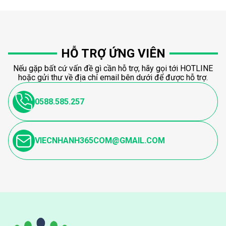
HỖ TRỢ ỨNG VIÊN
Nếu gặp bất cứ vấn đề gì cần hỗ trợ, hãy gọi tới HOTLINE
hoặc gửi thư về địa chỉ email bên dưới để được hỗ trợ.
0588.585.257
VIECNHANH365COM@GMAIL.COM