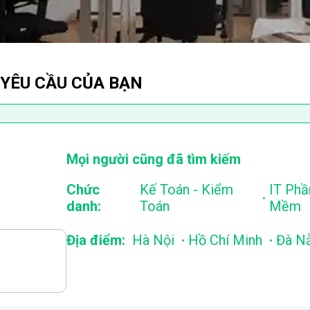
 YÊU CẦU CỦA BẠN
Mọi người cũng đã tìm kiếm
Chức
Kế Toán - Kiểm
IT Phầ
.
danh:
Toán
Mềm
.
.
Địa điểm:
Hà Nội
Hồ Chí Minh
Đà N