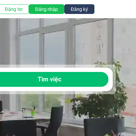
Đăng tin
Đăng nhập
Đăng ký
Tìm việc