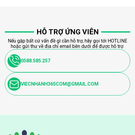
HỖ TRỢ ỨNG VIÊN
Nếu gặp bất cứ vấn đề gì cần hỗ trợ, hãy gọi tới HOTLINE
hoặc gửi thư về địa chỉ email bên dưới để được hỗ trợ.
0588.585.257
VIECNHANH365COM@GMAIL.COM