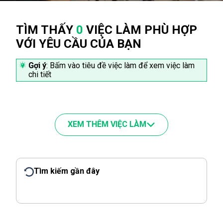
TÌM THẤY
0
VIỆC LÀM PHÙ HỢP
VỚI YÊU CẦU CỦA BẠN
Gợi ý
: Bấm vào tiêu đề việc làm để xem việc làm
chi tiết
XEM THÊM VIỆC LÀM
Tìm kiếm gần đây