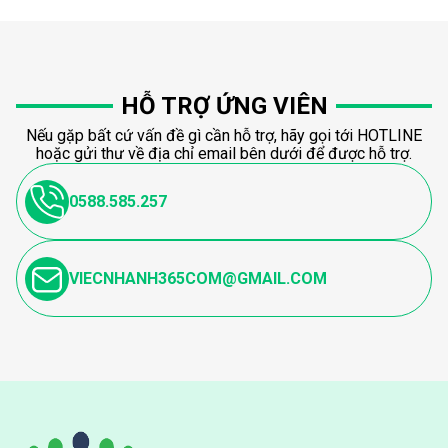
HỖ TRỢ ỨNG VIÊN
Nếu gặp bất cứ vấn đề gì cần hỗ trợ, hãy gọi tới HOTLINE
hoặc gửi thư về địa chỉ email bên dưới để được hỗ trợ.
0588.585.257
VIECNHANH365COM@GMAIL.COM