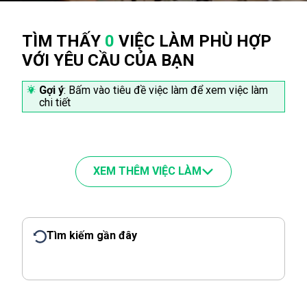
TÌM THẤY
0
VIỆC LÀM PHÙ HỢP
VỚI YÊU CẦU CỦA BẠN
Gợi ý
: Bấm vào tiêu đề việc làm để xem việc làm
chi tiết
XEM THÊM VIỆC LÀM
Tìm kiếm gần đây