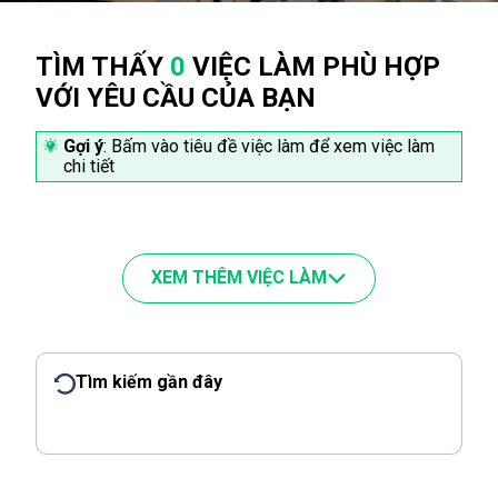
TÌM THẤY
0
VIỆC LÀM PHÙ HỢP
VỚI YÊU CẦU CỦA BẠN
Gợi ý
: Bấm vào tiêu đề việc làm để xem việc làm
chi tiết
XEM THÊM VIỆC LÀM
Tìm kiếm gần đây