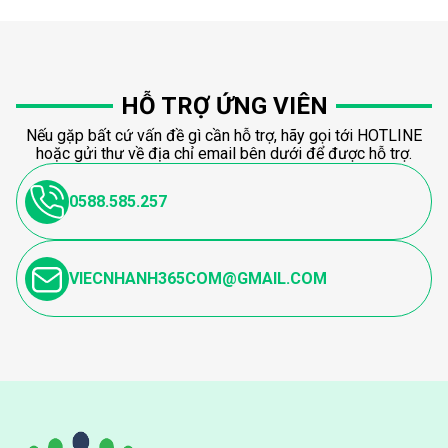
HỖ TRỢ ỨNG VIÊN
Nếu gặp bất cứ vấn đề gì cần hỗ trợ, hãy gọi tới HOTLINE
hoặc gửi thư về địa chỉ email bên dưới để được hỗ trợ.
0588.585.257
VIECNHANH365COM@GMAIL.COM